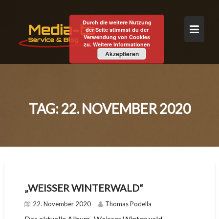
Skip
to
Durch die weitere Nutzung
content
der Seite stimmst du der
Verwendung von Cookies
zu.
Weitere Informationen
Akzeptieren
TAG:
22. NOVEMBER 2020
„WEISSER WINTERWALD“
22. November 2020
Thomas Podella
Das aktuelle Album „Weisser Winterwald –